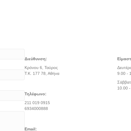
Διεύθυνση:
Είμαστ
Κρόνου 6, Ταύρος
Δευτέρ
Τ.Κ. 177 78, Αθήνα
9.00 - 
Σάββατ
10.00 -
Τηλέφωνο:
211 019 0915
6934000888
Email: