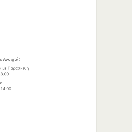
ε Ανοιχτά:
α με Παρασκευή
18.00
ο
 14.00